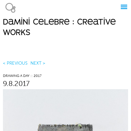
Jump to navigation
damini celebre : creative
Main
works
menu
< PREVIOUS
NEXT >
DRAWING A DAY :: 2017
9.8.2017