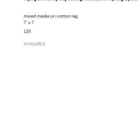
mixed media on cotton rag
7" x 7
125
AVAILABLE