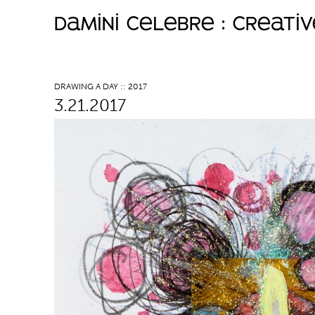
damini celebre : creati
M
a
DRAWING A DAY :: 2017
3.21.2017
i
n
m
e
n
u