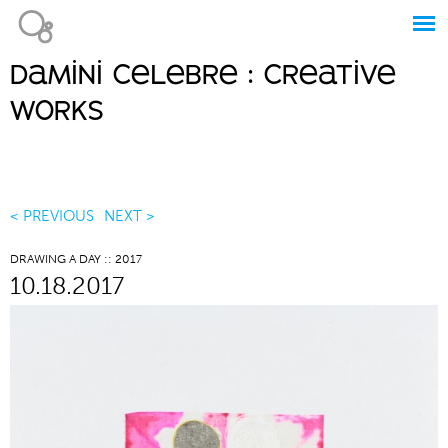
Jump to navigation
damini celebre : creative
Main
works
menu
< PREVIOUS
NEXT >
DRAWING A DAY :: 2017
10.18.2017