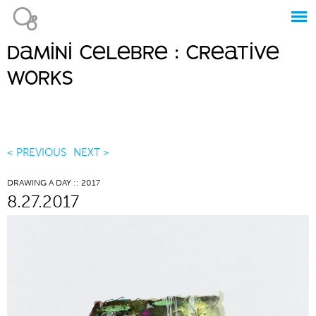
Jump to navigation
damini celebre : creative
Main
works
menu
< PREVIOUS
NEXT >
DRAWING A DAY :: 2017
8.27.2017