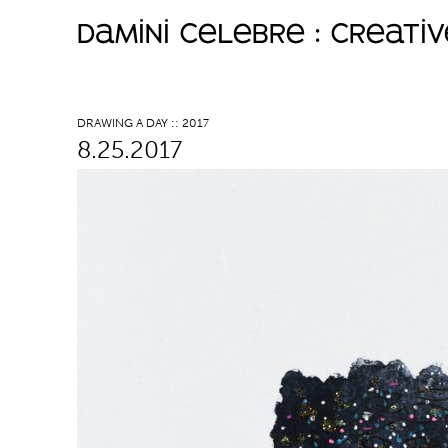
damini celebre : creati
M
a
DRAWING A DAY :: 2017
8.25.2017
i
n
m
e
n
u