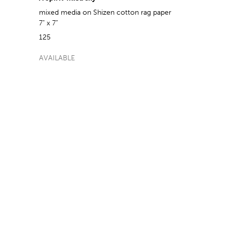
mixed media on Shizen cotton rag paper
7" x 7”
125
AVAILABLE