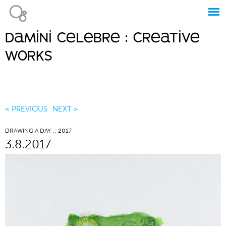
Jump to navigation
damini celebre : creative
Main
works
menu
< PREVIOUS
NEXT >
DRAWING A DAY :: 2017
3.8.2017