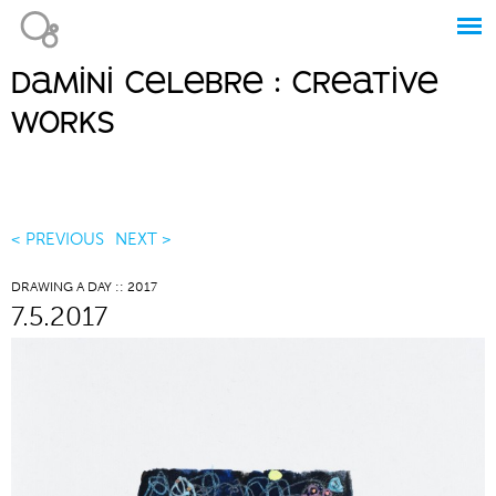
Jump to navigation
damini celebre : creative
Main
works
menu
< PREVIOUS
NEXT >
DRAWING A DAY :: 2017
7.5.2017