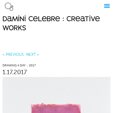
Jump to navigation
damini celebre : creative
Main
works
menu
< PREVIOUS
NEXT >
DRAWING A DAY :: 2017
1.17.2017