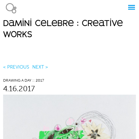
Jump to navigation
damini celebre : creative
Main
works
menu
< PREVIOUS
NEXT >
DRAWING A DAY :: 2017
4.16.2017