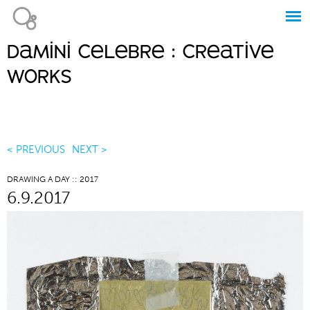
Jump to navigation
damini celebre : creative
Main
works
menu
< PREVIOUS
NEXT >
DRAWING A DAY :: 2017
6.9.2017