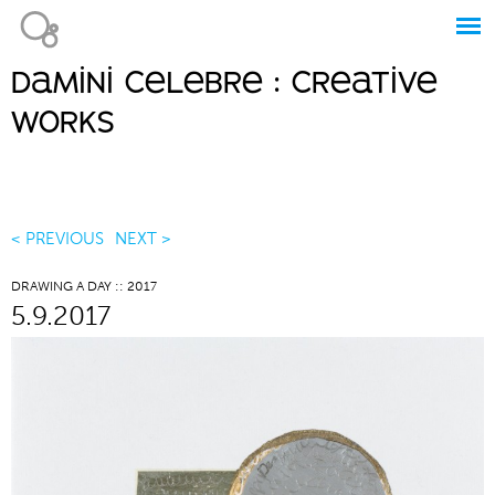
Jump to navigation
damini celebre : creative
Main
works
menu
< PREVIOUS
NEXT >
DRAWING A DAY :: 2017
5.9.2017