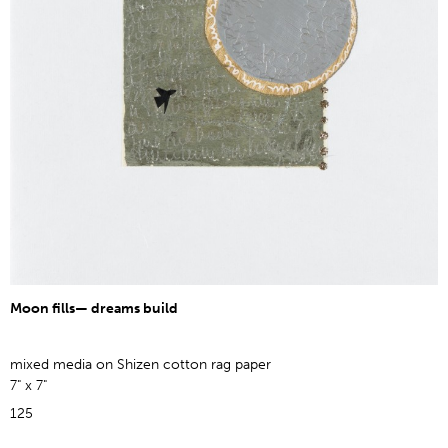
Moon fills— dreams build
mixed media on Shizen cotton rag paper
7" x 7"
125