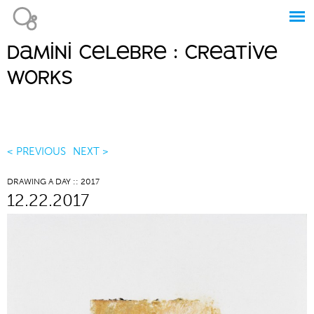
Jump to navigation
damini celebre : creative
Main
works
menu
< PREVIOUS
NEXT >
DRAWING A DAY :: 2017
12.22.2017