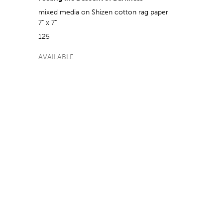
mixed media on Shizen cotton rag paper
7" x 7”
125
AVAILABLE