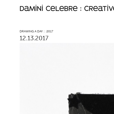
damini celebre : creati
M
a
DRAWING A DAY :: 2017
12.13.2017
i
n
m
e
n
u