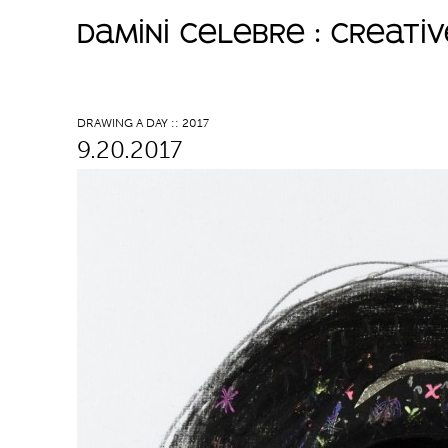
damini celebre : creati
M
a
DRAWING A DAY :: 2017
9.20.2017
i
n
m
e
n
u