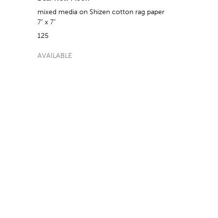
mixed media on Shizen cotton rag paper
7" x 7”
125
AVAILABLE