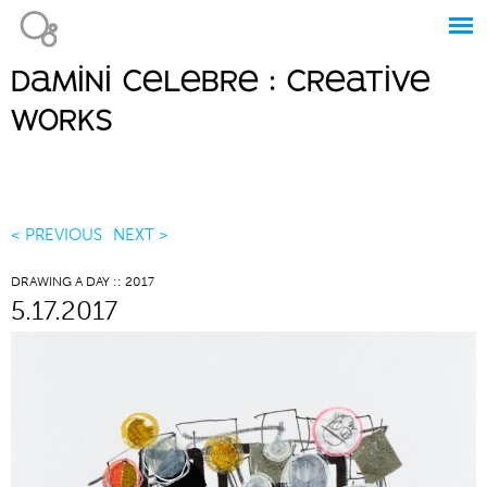
Jump to navigation
damini celebre : creative
Main
works
menu
< PREVIOUS
NEXT >
DRAWING A DAY :: 2017
5.17.2017