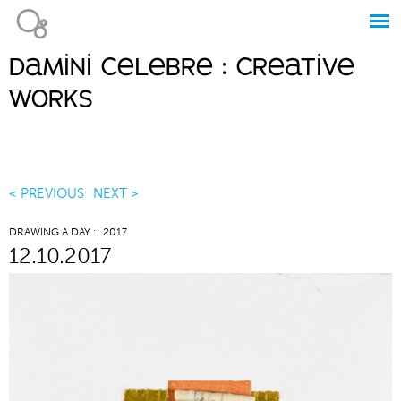
Jump to navigation
damini celebre : creative
Main
works
menu
< PREVIOUS
NEXT >
DRAWING A DAY :: 2017
12.10.2017