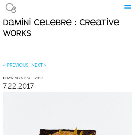
Jump to navigation
damini celebre : creative
Main
works
menu
< PREVIOUS
NEXT >
DRAWING A DAY :: 2017
7.22.2017