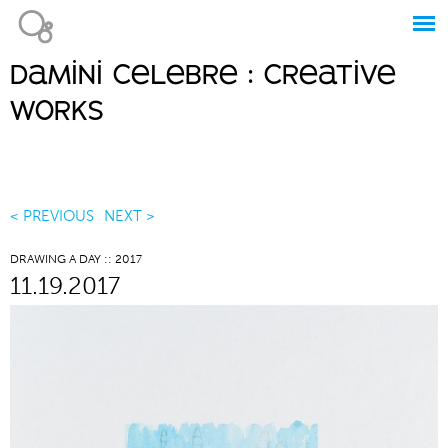
Jump to navigation
damini celebre : creative
Main
works
menu
< PREVIOUS
NEXT >
DRAWING A DAY :: 2017
11.19.2017