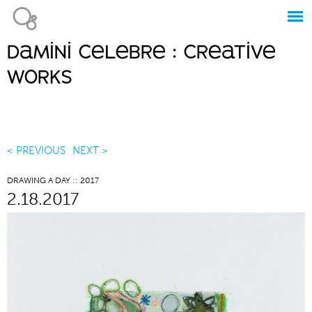
Jump to navigation
damini celebre : creative
Main
works
menu
< PREVIOUS
NEXT >
DRAWING A DAY :: 2017
2.18.2017