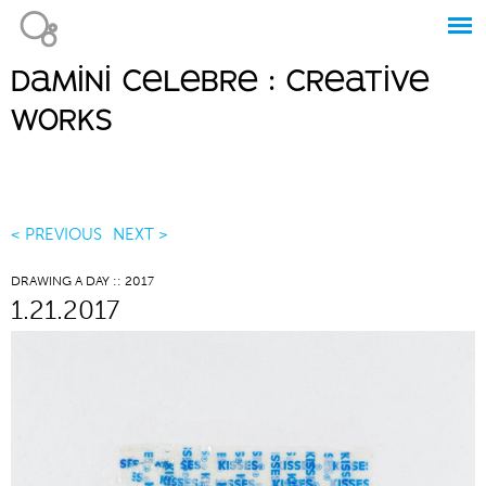
Jump to navigation
damini celebre : creative
Main
works
menu
< PREVIOUS
NEXT >
DRAWING A DAY :: 2017
1.21.2017