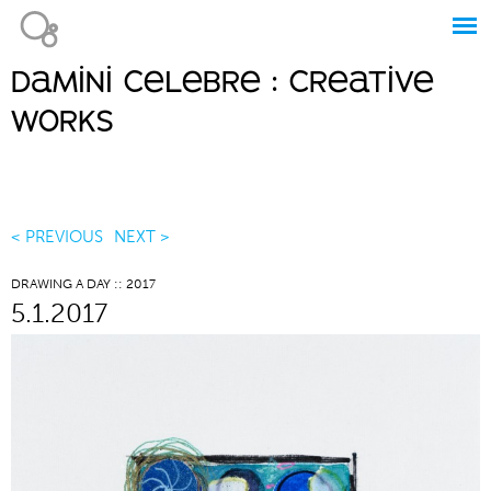
Jump to navigation
damini celebre : creative
Main
works
menu
< PREVIOUS
NEXT >
DRAWING A DAY :: 2017
5.1.2017